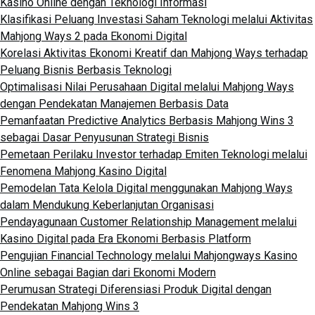
Kasino Online dengan Teknologi Informasi
Klasifikasi Peluang Investasi Saham Teknologi melalui Aktivitas
Mahjong Ways 2 pada Ekonomi Digital
Korelasi Aktivitas Ekonomi Kreatif dan Mahjong Ways terhadap
Peluang Bisnis Berbasis Teknologi
Optimalisasi Nilai Perusahaan Digital melalui Mahjong Ways
dengan Pendekatan Manajemen Berbasis Data
Pemanfaatan Predictive Analytics Berbasis Mahjong Wins 3
sebagai Dasar Penyusunan Strategi Bisnis
Pemetaan Perilaku Investor terhadap Emiten Teknologi melalui
Fenomena Mahjong Kasino Digital
Pemodelan Tata Kelola Digital menggunakan Mahjong Ways
dalam Mendukung Keberlanjutan Organisasi
Pendayagunaan Customer Relationship Management melalui
Kasino Digital pada Era Ekonomi Berbasis Platform
Pengujian Financial Technology melalui Mahjongways Kasino
Online sebagai Bagian dari Ekonomi Modern
Perumusan Strategi Diferensiasi Produk Digital dengan
Pendekatan Mahjong Wins 3