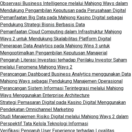
Observasi Business Intelligence melalui Mahjong Ways dalam
Mendukung Pengambilan Keputusan pada Perusahaan Digital
Pemanfaatan Big Data pada Mahjong Kasino Digital sebagai
Pendukung Strategi Bisnis Berbasis Data
Pemanfaatan Cloud Computing dalam Infrastruktur Mahjong
Ways 2 untuk Mendukung Skalabilitas Platform Digital
Penerapan Data Analytics pada Mahjong Wins 3 untuk
Mengoptimalkan Pengambilan Keputusan Manajerial
Pengaruh Literasi Investasi terhadap Perilaku Investor Saham
melalui Fenomena Mahjong Ways 2
Perancangan Dashboard Business Analytics menggunakan Data
Mahjong Ways sebagai Pendukung Manajemen Operasional
Perancangan Sistem Informasi Terintegrasi melalui Mahjong
Ways Menggunakan Enterprise Architecture
Strategi Pemasaran Digital pada Kasino Digital Menggunakan
Pendekatan Omnichannel Marketing
Studi Manajemen Risiko Digital melalui Mahjong Ways 2 dalam
Perspektif Tata Kelola Teknologi Informasi
Verifikasi Pengaruh User Experience terhadap Loyalitas