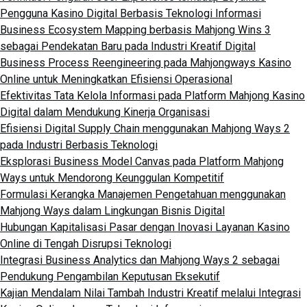
Pengguna Kasino Digital Berbasis Teknologi Informasi
Business Ecosystem Mapping berbasis Mahjong Wins 3
sebagai Pendekatan Baru pada Industri Kreatif Digital
Business Process Reengineering pada Mahjongways Kasino
Online untuk Meningkatkan Efisiensi Operasional
Efektivitas Tata Kelola Informasi pada Platform Mahjong Kasino
Digital dalam Mendukung Kinerja Organisasi
Efisiensi Digital Supply Chain menggunakan Mahjong Ways 2
pada Industri Berbasis Teknologi
Eksplorasi Business Model Canvas pada Platform Mahjong
Ways untuk Mendorong Keunggulan Kompetitif
Formulasi Kerangka Manajemen Pengetahuan menggunakan
Mahjong Ways dalam Lingkungan Bisnis Digital
Hubungan Kapitalisasi Pasar dengan Inovasi Layanan Kasino
Online di Tengah Disrupsi Teknologi
Integrasi Business Analytics dan Mahjong Ways 2 sebagai
Pendukung Pengambilan Keputusan Eksekutif
Kajian Mendalam Nilai Tambah Industri Kreatif melalui Integrasi