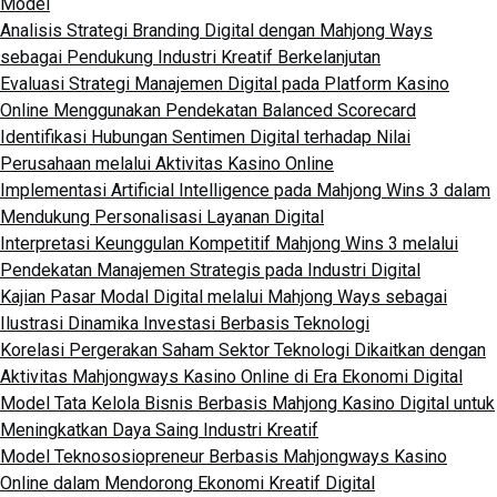
Model
Analisis Strategi Branding Digital dengan Mahjong Ways
sebagai Pendukung Industri Kreatif Berkelanjutan
Evaluasi Strategi Manajemen Digital pada Platform Kasino
Online Menggunakan Pendekatan Balanced Scorecard
Identifikasi Hubungan Sentimen Digital terhadap Nilai
Perusahaan melalui Aktivitas Kasino Online
Implementasi Artificial Intelligence pada Mahjong Wins 3 dalam
Mendukung Personalisasi Layanan Digital
Interpretasi Keunggulan Kompetitif Mahjong Wins 3 melalui
Pendekatan Manajemen Strategis pada Industri Digital
Kajian Pasar Modal Digital melalui Mahjong Ways sebagai
Ilustrasi Dinamika Investasi Berbasis Teknologi
Korelasi Pergerakan Saham Sektor Teknologi Dikaitkan dengan
Aktivitas Mahjongways Kasino Online di Era Ekonomi Digital
Model Tata Kelola Bisnis Berbasis Mahjong Kasino Digital untuk
Meningkatkan Daya Saing Industri Kreatif
Model Teknososiopreneur Berbasis Mahjongways Kasino
Online dalam Mendorong Ekonomi Kreatif Digital