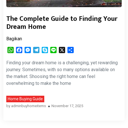
The Complete Guide to Finding Your
Dream Home
Bagikan
WhatsApp
Facebook
Messenger
Telegram
Skype
Line
X
Share
Finding your dream home is a challenging, yet rewarding
journey. Sometimes, with so many options available on
the market. Shoosing the right home can feel
overwhelming to make the home
Home Buying Guide
by
adminbuyhomeitems
November 17, 2025