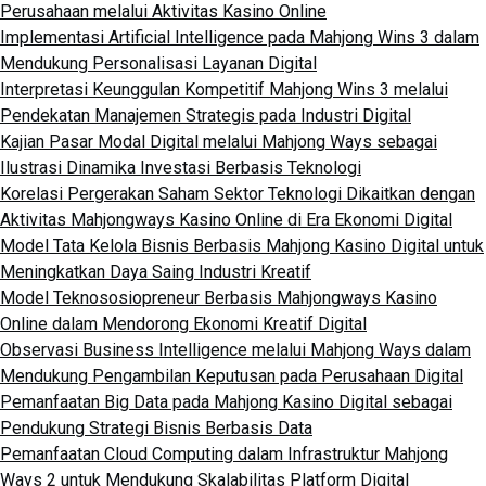
Perusahaan melalui Aktivitas Kasino Online
Implementasi Artificial Intelligence pada Mahjong Wins 3 dalam
Mendukung Personalisasi Layanan Digital
Interpretasi Keunggulan Kompetitif Mahjong Wins 3 melalui
Pendekatan Manajemen Strategis pada Industri Digital
Kajian Pasar Modal Digital melalui Mahjong Ways sebagai
Ilustrasi Dinamika Investasi Berbasis Teknologi
Korelasi Pergerakan Saham Sektor Teknologi Dikaitkan dengan
Aktivitas Mahjongways Kasino Online di Era Ekonomi Digital
Model Tata Kelola Bisnis Berbasis Mahjong Kasino Digital untuk
Meningkatkan Daya Saing Industri Kreatif
Model Teknososiopreneur Berbasis Mahjongways Kasino
Online dalam Mendorong Ekonomi Kreatif Digital
Observasi Business Intelligence melalui Mahjong Ways dalam
Mendukung Pengambilan Keputusan pada Perusahaan Digital
Pemanfaatan Big Data pada Mahjong Kasino Digital sebagai
Pendukung Strategi Bisnis Berbasis Data
Pemanfaatan Cloud Computing dalam Infrastruktur Mahjong
Ways 2 untuk Mendukung Skalabilitas Platform Digital