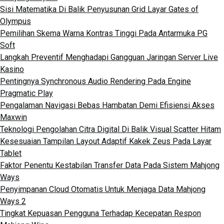
Sisi Matematika Di Balik Penyusunan Grid Layar Gates of
Olympus
Pemilihan Skema Warna Kontras Tinggi Pada Antarmuka PG
Soft
Langkah Preventif Menghadapi Gangguan Jaringan Server Live
Kasino
Pentingnya Synchronous Audio Rendering Pada Engine
Pragmatic Play
Pengalaman Navigasi Bebas Hambatan Demi Efisiensi Akses
Maxwin
Teknologi Pengolahan Citra Digital Di Balik Visual Scatter Hitam
Kesesuaian Tampilan Layout Adaptif Kakek Zeus Pada Layar
Tablet
Faktor Penentu Kestabilan Transfer Data Pada Sistem Mahjong
Ways
Penyimpanan Cloud Otomatis Untuk Menjaga Data Mahjong
Ways 2
Tingkat Kepuasan Pengguna Terhadap Kecepatan Respon