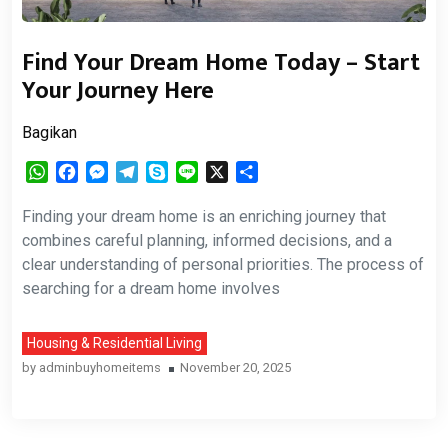
Find Your Dream Home Today – Start
Your Journey Here
Bagikan
WhatsApp
Facebook
Messenger
Telegram
Skype
Line
X
Share
Finding your dream home is an enriching journey that
combines careful planning, informed decisions, and a
clear understanding of personal priorities. The process of
searching for a dream home involves
Housing & Residential Living
by
adminbuyhomeitems
November 20, 2025