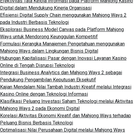
Efektivitas Tata Kelola Informasi pada Platform Mahjong Kasino
Digital dalam Mendukung Kinerja Organisasi
Efisiensi Digital Supply Chain menggunakan Mahjong Ways 2
pada Industri Berbasis Teknologi
Eksplorasi Business Model Canvas pada Platform Mahjong
Ways untuk Mendorong Keunggulan Kompetitif
Formulasi Kerangka Manajemen Pengetahuan menggunakan
Mahjong Ways dalam Lingkungan Bisnis Digital
Hubungan Kapitalisasi Pasar dengan Inovasi Layanan Kasino
Online di Tengah Disrupsi Teknologi
Integrasi Business Analytics dan Mahjong Ways 2 sebagai
Pendukung Pengambilan Keputusan Eksekutif
Kajian Mendalam Nilai Tambah Industri Kreatif melalui Integrasi
Kasino Online dengan Teknologi Informasi
Klasifikasi Peluang Investasi Saham Teknologi melalui Aktivitas
Mahjong Ways 2 pada Ekonomi Digital
Korelasi Aktivitas Ekonomi Kreatif dan Mahjong Ways terhadap
Peluang Bisnis Berbasis Teknologi
Optimalisasi Nilai Perusahaan Digital melalui Mahjong Ways