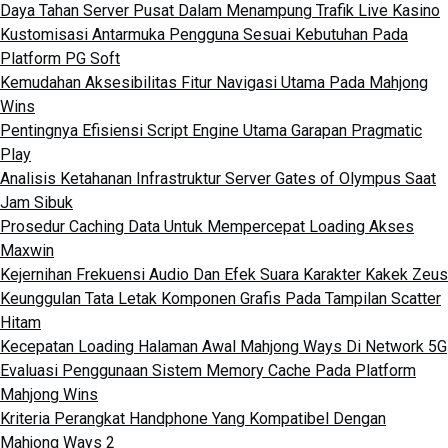
Daya Tahan Server Pusat Dalam Menampung Trafik Live Kasino
Kustomisasi Antarmuka Pengguna Sesuai Kebutuhan Pada
Platform PG Soft
Kemudahan Aksesibilitas Fitur Navigasi Utama Pada Mahjong
Wins
Pentingnya Efisiensi Script Engine Utama Garapan Pragmatic
Play
Analisis Ketahanan Infrastruktur Server Gates of Olympus Saat
Jam Sibuk
Prosedur Caching Data Untuk Mempercepat Loading Akses
Maxwin
Kejernihan Frekuensi Audio Dan Efek Suara Karakter Kakek Zeus
Keunggulan Tata Letak Komponen Grafis Pada Tampilan Scatter
Hitam
Kecepatan Loading Halaman Awal Mahjong Ways Di Network 5G
Evaluasi Penggunaan Sistem Memory Cache Pada Platform
Mahjong Wins
Kriteria Perangkat Handphone Yang Kompatibel Dengan
Mahjong Ways 2