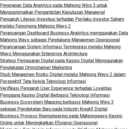
Penerapan Data Analytics pada Mahjong Wins 3 untuk
Mengoptimalkan Pengambilan Keputusan Manajerial
Pengaruh Literasi Investasi terhadap Perilaku Investor Saham
melalui Fenomena Mahjong Ways 2
Perancangan Dashboard Business Analytics menggunakan Data
Mahjong Ways sebagai Pendukung Manajemen Operasional
Perancangan Sistem Informasi Terintegrasi melalui Mahjong
Ways Menggunakan Enterprise Architecture
Strategi Pemasaran Digital pada Kasino Digital Menggunakan
Pendekatan Omnichannel Marketing
Studi Manajemen Risiko Digital melalui Mahjong Ways 2 dalam
Perspektif Tata Kelola Teknologi Informasi
Verifikasi Pengaruh User Experience terhadap Loyalitas
Pengguna Kasino Digital Berbasis Teknologi Informasi
Business Ecosystem Mapping berbasis Mahjong Wins 3
sebagai Pendekatan Baru pada Industri Kreatif Digital
Business Process Reengineering pada Mahjongways Kasino
Online untuk Meningkatkan Efisiensi Operasional