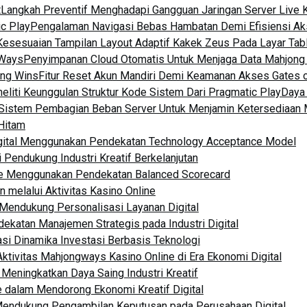
t
Langkah Preventif Menghadapi Gangguan Jaringan Server Live 
c Play
Pengalaman Navigasi Bebas Hambatan Demi Efisiensi A
Kesesuaian Tampilan Layout Adaptif Kakek Zeus Pada Layar Tab
 Ways
Penyimpanan Cloud Otomatis Untuk Menjaga Data Mahjong
ong Wins
Fitur Reset Akun Mandiri Demi Keamanan Akses Gates 
eliti Keunggulan Struktur Kode Sistem Dari Pragmatic Play
Daya 
Sistem Pembagian Beban Server Untuk Menjamin Ketersediaan
Hitam
Digital Menggunakan Pendekatan Technology Acceptance Model
 Pendukung Industri Kreatif Berkelanjutan
ine Menggunakan Pendekatan Balanced Scorecard
n melalui Aktivitas Kasino Online
m Mendukung Personalisasi Layanan Digital
dekatan Manajemen Strategis pada Industri Digital
asi Dinamika Investasi Berbasis Teknologi
ktivitas Mahjongways Kasino Online di Era Ekonomi Digital
 Meningkatkan Daya Saing Industri Kreatif
 dalam Mendorong Ekonomi Kreatif Digital
Mendukung Pengambilan Keputusan pada Perusahaan Digital