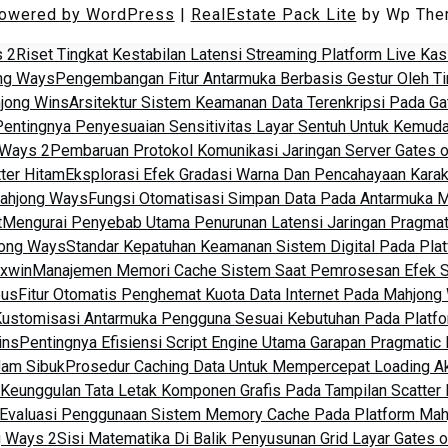
powered by WordPress
|
RealEstate Pack Lite
by Wp The
s 2
Riset Tingkat Kestabilan Latensi Streaming Platform Live Kas
ong Ways
Pengembangan Fitur Antarmuka Berbasis Gestur Oleh T
jong Wins
Arsitektur Sistem Keamanan Data Terenkripsi Pada G
Pentingnya Penyesuaian Sensitivitas Layar Sentuh Untuk Kemu
 Ways 2
Pembaruan Protokol Komunikasi Jaringan Server Gates 
ter Hitam
Eksplorasi Efek Gradasi Warna Dan Pencahayaan Kara
Mahjong Ways
Fungsi Otomatisasi Simpan Data Pada Antarmuka 
t
Mengurai Penyebab Utama Penurunan Latensi Jaringan Pragmat
jong Ways
Standar Kepatuhan Keamanan Sistem Digital Pada Plat
axwin
Manajemen Memori Cache Sistem Saat Pemrosesan Efek S
eus
Fitur Otomatis Penghemat Kuota Data Internet Pada Mahjong
ustomisasi Antarmuka Pengguna Sesuai Kebutuhan Pada Platfo
ins
Pentingnya Efisiensi Script Engine Utama Garapan Pragmatic 
Jam Sibuk
Prosedur Caching Data Untuk Mempercepat Loading 
Keunggulan Tata Letak Komponen Grafis Pada Tampilan Scatter
Evaluasi Penggunaan Sistem Memory Cache Pada Platform Mah
g Ways 2
Sisi Matematika Di Balik Penyusunan Grid Layar Gates 