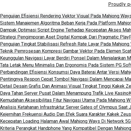
Proudly 
Pengujian Efisiensi Rendering Vektor Visual Pada Mahjong Way
Sistem Manajemen Algoritma Beban Kerja Pada Platform Mahj
Dampak Optimasi Script Engine Terhadap Kecepatan Akses Mah
Strategi Pengimporan Aset Digital Kompak Dari Pragmatic Play
Pengujian Tingkat Stabilisasi Refresh Rate Layar Pada Mahjong
Teknik Pemrosesan Kompresi Gambar Vektor Pada Elemen Scat
Keunggulan Navigasi Layar Berdiri Ponsel Dalam Menjalankan 
Tata Letak Menu Minimalis Dan Ergonomis Pada Sistem PG Sof
Perbandingan Efisiensi Konsumsi Daya Baterai Antar Versi Mah
Pentingnya Respon Cepat Tombol Navigasi Dalam Mencapai M
Detail Desain Grafis Dan Animasi Visual Tingkat Tinggi Kakek Z
Daya Tahan Server Pusat Dalam Menampung Trafik Live Kasino
K
Kemudahan Aksesibilitas Fitur Navigasi Utama Pada Mahjong W
Analisis Ketahanan Infrastruktur Server Gates of Olympus Saat 
Kejernihan Frekuensi Audio Dan Efek Suara Karakter Kakek Zeus
Kecepatan Loading Halaman Awal Mahjong Ways Di Network 5G
Kriteria Perangkat Handphone Yang Kompatibel Dengan Mahjon