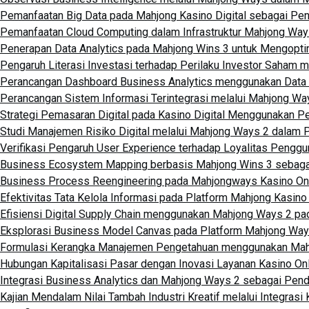
Pemanfaatan Big Data pada Mahjong Kasino Digital sebagai Pen
Pemanfaatan Cloud Computing dalam Infrastruktur Mahjong Ways
Penerapan Data Analytics pada Mahjong Wins 3 untuk Mengopti
Pengaruh Literasi Investasi terhadap Perilaku Investor Saham
Perancangan Dashboard Business Analytics menggunakan Data
Perancangan Sistem Informasi Terintegrasi melalui Mahjong Wa
Strategi Pemasaran Digital pada Kasino Digital Menggunakan 
Studi Manajemen Risiko Digital melalui Mahjong Ways 2 dalam P
Verifikasi Pengaruh User Experience terhadap Loyalitas Penggun
Business Ecosystem Mapping berbasis Mahjong Wins 3 sebagai P
Business Process Reengineering pada Mahjongways Kasino Onli
Efektivitas Tata Kelola Informasi pada Platform Mahjong Kasino
Efisiensi Digital Supply Chain menggunakan Mahjong Ways 2 pad
Eksplorasi Business Model Canvas pada Platform Mahjong Way
Formulasi Kerangka Manajemen Pengetahuan menggunakan Mahjo
Hubungan Kapitalisasi Pasar dengan Inovasi Layanan Kasino Onl
Integrasi Business Analytics dan Mahjong Ways 2 sebagai Pen
Kajian Mendalam Nilai Tambah Industri Kreatif melalui Integrasi