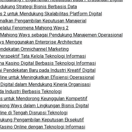
dukung Strategi Bisnis Berbasis Data
 2 untuk Mendukung Skalabilitas Platform Digital
malkan Pengambilan Keputusan Manajerial
 melalui Fenomena Mahjong Ways 2
 Mahjong Ways sebagai Pendukung Manajemen Operasional
ys Menggunakan Enterprise Architecture
Pendekatan Omnichannel Marketing
erspektif Tata Kelola Teknologi Informasi
a Kasino Digital Berbasis Teknologi Informasi
endekatan Baru pada Industri Kreatif Digital
ne untuk Meningkatkan Efisiensi Operasional
 Digital dalam Mendukung Kinerja Organisasi
a Industri Berbasis Teknologi
s untuk Mendorong Keunggulan Kompetitif
ng Ways dalam Lingkungan Bisnis Digital
ine di Tengah Disrupsi Teknologi
dukung Pengambilan Keputusan Eksekutif
 Kasino Online dengan Teknologi Informasi