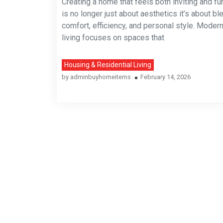
Creating a home that feels both inviting and fu
is no longer just about aesthetics it’s about bl
comfort, efficiency, and personal style. Mode
living focuses on spaces that
Housing & Residential Living
by
adminbuyhomeitems
February 14, 2026