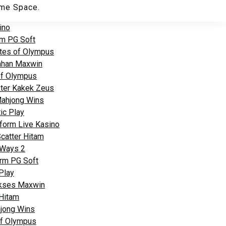
me Space.
ino
im PG Soft
ates of Olympus
dahan Maxwin
of Olympus
kter Kakek Zeus
Mahjong Wins
ic Play
form Live Kasino
catter Hitam
 Ways 2
rm PG Soft
Play
Akses Maxwin
 Hitam
jong Wins
of Olympus