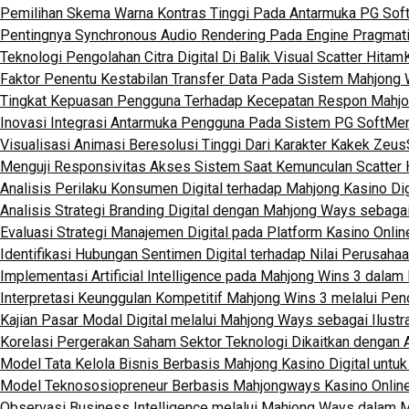
Pemilihan Skema Warna Kontras Tinggi Pada Antarmuka PG Sof
Pentingnya Synchronous Audio Rendering Pada Engine Pragmati
Teknologi Pengolahan Citra Digital Di Balik Visual Scatter Hitam
Faktor Penentu Kestabilan Transfer Data Pada Sistem Mahjong
Tingkat Kepuasan Pengguna Terhadap Kecepatan Respon Mahj
Inovasi Integrasi Antarmuka Pengguna Pada Sistem PG Soft
Men
Visualisasi Animasi Beresolusi Tinggi Dari Karakter Kakek Zeus
Menguji Responsivitas Akses Sistem Saat Kemunculan Scatter 
Analisis Perilaku Konsumen Digital terhadap Mahjong Kasino 
Analisis Strategi Branding Digital dengan Mahjong Ways sebagai
Evaluasi Strategi Manajemen Digital pada Platform Kasino Onl
Identifikasi Hubungan Sentimen Digital terhadap Nilai Perusahaa
Implementasi Artificial Intelligence pada Mahjong Wins 3 dala
Interpretasi Keunggulan Kompetitif Mahjong Wins 3 melalui Pen
Kajian Pasar Modal Digital melalui Mahjong Ways sebagai Ilustr
Korelasi Pergerakan Saham Sektor Teknologi Dikaitkan dengan A
Model Tata Kelola Bisnis Berbasis Mahjong Kasino Digital untuk
Model Teknososiopreneur Berbasis Mahjongways Kasino Online
Observasi Business Intelligence melalui Mahjong Ways dalam 