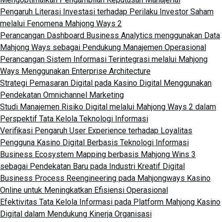
Pengaruh Literasi Investasi terhadap Perilaku Investor Saham
melalui Fenomena Mahjong Ways 2
Perancangan Dashboard Business Analytics menggunakan Data
Mahjong Ways sebagai Pendukung Manajemen Operasional
Perancangan Sistem Informasi Terintegrasi melalui Mahjong
Ways Menggunakan Enterprise Architecture
Strategi Pemasaran Digital pada Kasino Digital Menggunakan
Pendekatan Omnichannel Marketing
Studi Manajemen Risiko Digital melalui Mahjong Ways 2 dalam
Perspektif Tata Kelola Teknologi Informasi
Verifikasi Pengaruh User Experience terhadap Loyalitas
Pengguna Kasino Digital Berbasis Teknologi Informasi
Business Ecosystem Mapping berbasis Mahjong Wins 3
sebagai Pendekatan Baru pada Industri Kreatif Digital
Business Process Reengineering pada Mahjongways Kasino
Online untuk Meningkatkan Efisiensi Operasional
Efektivitas Tata Kelola Informasi pada Platform Mahjong Kasino
Digital dalam Mendukung Kinerja Organisasi