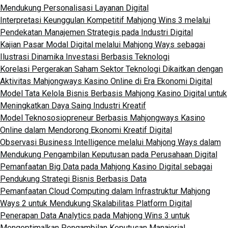
Mendukung Personalisasi Layanan Digital
Interpretasi Keunggulan Kompetitif Mahjong Wins 3 melalui
Pendekatan Manajemen Strategis pada Industri Digital
Kajian Pasar Modal Digital melalui Mahjong Ways sebagai
Ilustrasi Dinamika Investasi Berbasis Teknologi
Korelasi Pergerakan Saham Sektor Teknologi Dikaitkan dengan
Aktivitas Mahjongways Kasino Online di Era Ekonomi Digital
Model Tata Kelola Bisnis Berbasis Mahjong Kasino Digital untuk
Meningkatkan Daya Saing Industri Kreatif
Model Teknososiopreneur Berbasis Mahjongways Kasino
Online dalam Mendorong Ekonomi Kreatif Digital
Observasi Business Intelligence melalui Mahjong Ways dalam
Mendukung Pengambilan Keputusan pada Perusahaan Digital
Pemanfaatan Big Data pada Mahjong Kasino Digital sebagai
Pendukung Strategi Bisnis Berbasis Data
Pemanfaatan Cloud Computing dalam Infrastruktur Mahjong
Ways 2 untuk Mendukung Skalabilitas Platform Digital
Penerapan Data Analytics pada Mahjong Wins 3 untuk
Mengoptimalkan Pengambilan Keputusan Manajerial