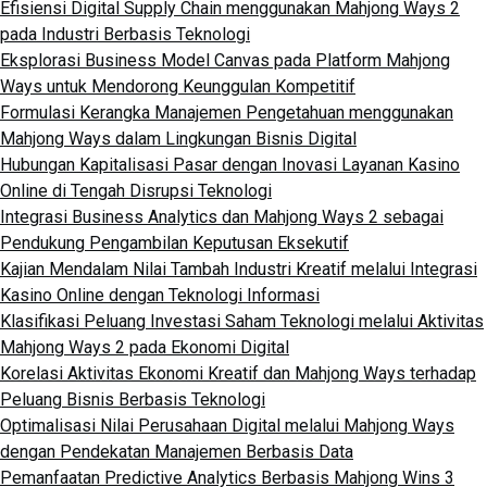
Efisiensi Digital Supply Chain menggunakan Mahjong Ways 2
pada Industri Berbasis Teknologi
Eksplorasi Business Model Canvas pada Platform Mahjong
Ways untuk Mendorong Keunggulan Kompetitif
Formulasi Kerangka Manajemen Pengetahuan menggunakan
Mahjong Ways dalam Lingkungan Bisnis Digital
Hubungan Kapitalisasi Pasar dengan Inovasi Layanan Kasino
Online di Tengah Disrupsi Teknologi
Integrasi Business Analytics dan Mahjong Ways 2 sebagai
Pendukung Pengambilan Keputusan Eksekutif
Kajian Mendalam Nilai Tambah Industri Kreatif melalui Integrasi
Kasino Online dengan Teknologi Informasi
Klasifikasi Peluang Investasi Saham Teknologi melalui Aktivitas
Mahjong Ways 2 pada Ekonomi Digital
Korelasi Aktivitas Ekonomi Kreatif dan Mahjong Ways terhadap
Peluang Bisnis Berbasis Teknologi
Optimalisasi Nilai Perusahaan Digital melalui Mahjong Ways
dengan Pendekatan Manajemen Berbasis Data
Pemanfaatan Predictive Analytics Berbasis Mahjong Wins 3