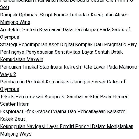
Soft
Dampak Optimasi Script Engine Terhadap Kecepatan Akses
Mahjong Wins
Arsitektur Sistem Keamanan Data Terenkripsi Pada Gates of
Olympus
Strategi Pengimporan Aset Digital Kompak Dari Pragmatic Play
Pentingnya Penyesuaian Sensitivitas Layar Sentuh Untuk
Kemudahan Maxwin
Pengujian Tingkat Stabilisasi Refresh Rate Layar Pada Mahjong
Ways 2
Pembaruan Protokol Komunikasi Jaringan Server Gates of
Olympus
Teknik Pemrosesan Kompresi Gambar Vektor Pada Elemen
Scatter Hitam
Eksplorasi Efek Gradasi Warna Dan Pencahayaan Karakter
Kakek Zeus
Keunggulan Navigasi Layar Berdiri Ponsel Dalam Menjalankan
Mahjong Ways